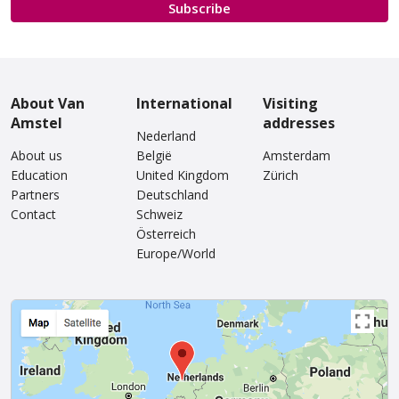
Subscribe
Van Amstel Oud-Zuid
Van Amstel Plantage
About Van
International
Visiting
£ 425
£ 595
Amstel
excl. VAT
addresses
excl. VAT
Nederland
About us
België
Amsterdam
Education
United Kingdom
Zürich
Partners
Deutschland
Contact
Schweiz
Österreich
Europe/World
Van Amstel Begijnhof
Van Amstel Amstelveld
£ 425
£ 425
excl. VAT
excl. VAT