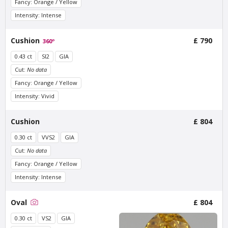
Fancy: Orange / Yellow
Intensity: Intense
Van Amstel Beurs
Van Amstel Waag
£ 425
£ 425
excl. VAT
excl. VAT
Cushion
£ 790
360º
0.43 ct
SI2
GIA
Cut:
No data
Fancy: Orange / Yellow
Intensity: Vivid
Cushion
£ 804
0.30 ct
VVS2
GIA
Cut:
No data
Van Amstel Torensluis
Van Amstel Blauwbrug
Fancy: Orange / Yellow
£ 425
£ 425
excl. VAT
excl. VAT
Intensity: Intense
Oval
£ 804
0.30 ct
VS2
GIA