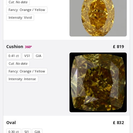
Cut:
No data
Fancy: Orange / Yellow
Intensity: Vivid
Van Amstel Magere
Van Amstel
Brug
Noorderkerk
Cushion
£ 819
£ 425
£ 425
360º
excl. VAT
excl. VAT
0.41 ct
VS1
GIA
Cut:
No data
Fancy: Orange / Yellow
Intensity: Intense
Van Amstel Zuiderkerk
Van Amstel
Oval
£ 832
Westertoren
£ 425
excl. VAT
£ 425
excl. VAT
0.30 ct
SI1
GIA