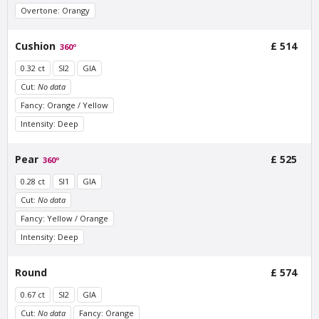
Stadionweg
£ 510
excl. VAT
Overtone: Orangy
£ 425
excl. VAT
Cushion
£ 514
360º
0.32 ct
SI2
GIA
Cut:
No data
Fancy: Orange / Yellow
Intensity: Deep
Pear
£ 525
360º
0.28 ct
SI1
GIA
Van Amstel
Van Amstel Apollolaan
Cut:
No data
Minervalaan
£ 425
excl. VAT
Fancy: Yellow / Orange
£ 425
excl. VAT
Intensity: Deep
Round
£ 574
0.67 ct
SI2
GIA
Cut:
No data
Fancy: Orange