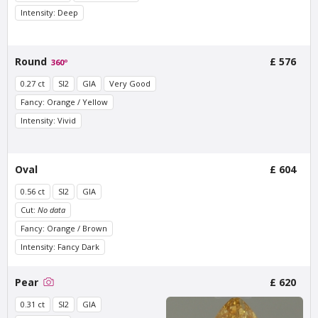
Intensity: Deep
Round
£ 576
360º
Van Amstel Beethoven
Van Amstel Cornelis
0.27 ct
SI2
GIA
Very Good
Schuyt
£ 425
excl. VAT
Fancy: Orange / Yellow
£ 595
excl. VAT
Intensity: Vivid
Oval
£ 604
0.56 ct
SI2
GIA
Cut:
No data
Fancy: Orange / Brown
Intensity: Fancy Dark
Van Amstel
Van Amstel
Pear
£ 620
Utrechtsestraat
Haarlemmerdijk
£ 425
£ 425
0.31 ct
SI2
GIA
excl. VAT
excl. VAT