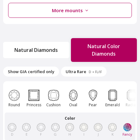
More mounts
Natural Color
Natural Diamonds
Diamonds
Van Amstel Rokin
Van Amstel Sloterplas
Show GIA certified only
Ultra Rare
D + FL/IF
£ 425
£ 425
excl. VAT
excl. VAT
Round
Princess
Cushion
Oval
Pear
Emerald
Radiant
Color
D
E
F
G
H
I
J
K
Fancy