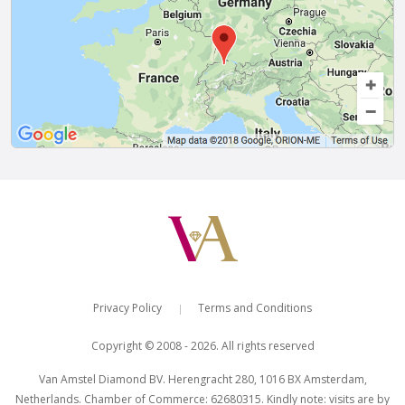
Van Amstel Westerkerk
Van Amstel Vondel
£ 425
£ 425
excl. VAT
excl. VAT
Privacy Policy
Terms and Conditions
|
Copyright © 2008 - 2026. All rights reserved
Van Amstel Diamond BV. Herengracht 280, 1016 BX Amsterdam,
Netherlands. Chamber of Commerce: 62680315. Kindly note: visits are by
Van Amstel
Van Amstel Negen