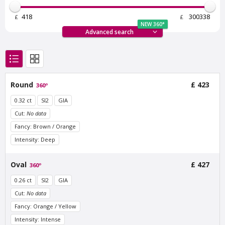
£
£
NEW 360°
Advanced search
Van Amstel Bosbaan
Van Amstel
Round
£ 423
Buitenveldert
360º
£ 425
excl. VAT
£ 425
excl. VAT
0.32 ct
SI2
GIA
Cut:
No data
Fancy: Brown / Orange
Intensity: Deep
Oval
£ 427
360º
0.26 ct
SI2
GIA
Cut:
No data
Fancy: Orange / Yellow
Van Amstel Zuidas
Van Amstel
Intensity: Intense