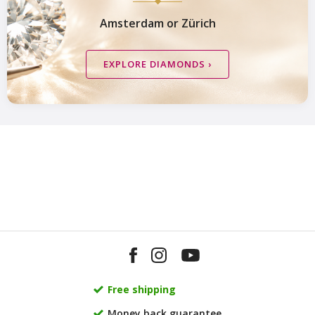
Amsterdam or Zürich
EXPLORE DIAMONDS ›
Van Amstel Munttoren
Van Amstel
Montelbaan
£ 425
excl. VAT
£ 425
excl. VAT
Free shipping
Van Amstel Hortus
Van Amstel
Money back guarantee