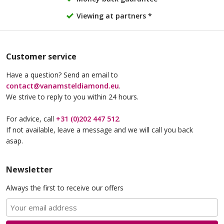
Sarphatipark
£ 425
excl. VAT
Viewing at partners *
£ 595
excl. VAT
Customer service
Have a question? Send an email to
contact@vanamsteldiamond.eu
.
We strive to reply to you within 24 hours.
For advice, call
+31 (0)202 447 512
.
If not available, leave a message and we will call you back
Van Amstel Oosterpark
Van Amstel
asap.
Westerpark
£ 510
excl. VAT
£ 595
excl. VAT
Newsletter
Always the first to receive our offers