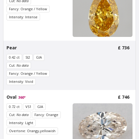
Cut:
No data
Fancy: Orange / Yellow
Intensity: Intense
Van Amstel Artis
Van Amstel Carré
£ 425
£ 425
excl. VAT
excl. VAT
Pear
£ 736
0.42 ct
SI2
GIA
Cut:
No data
Fancy: Orange / Yellow
Intensity: Vivid
Oval
£ 746
360º
0.72 ct
VS1
GIA
Van Amstel
Van Amstel Stedelijk
Cut:
No data
Fancy: Orange
Concertgebouw
£ 425
excl. VAT
Intensity: Light
£ 425
excl. VAT
Overtone: Orangy,yellowish