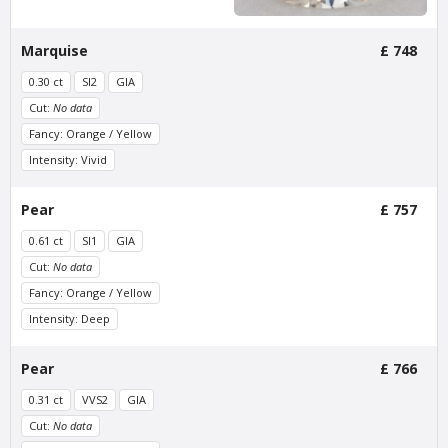
Marquise
£ 748
0.30 ct
SI2
GIA
Cut:
No data
Fancy: Orange / Yellow
Intensity: Vivid
Van Amstel
Van Amstel
Pear
£ 757
Rijksmuseum
Scheepvaart
0.61 ct
SI1
GIA
£ 425
£ 425
excl. VAT
excl. VAT
Cut:
No data
Fancy: Orange / Yellow
Intensity: Deep
Pear
£ 766
0.31 ct
VVS2
GIA
Cut:
No data