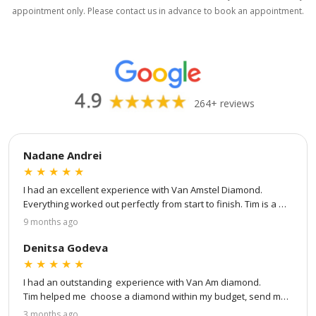
appointment only. Please contact us in advance to book an appointment.
Museumkwartier
Straatjes
£ 425
£ 425
excl. VAT
excl. VAT
264+ reviews
Nadane Andrei
★
★
★
★
★
I had an excellent experience with Van Amstel Diamond. 
Van Amstel De Pijp
Van Amstel Jordaan
Everything worked out perfectly from start to finish. Tim is a 
£ 425
£ 425
excl. VAT
excl. VAT
true professional — patient, attentive to every detail, and 
9 months ago
great at communication. He kept me updated at every step of 
the process: from choosing my own stone and ring setting to 
Denitsa Godeva
virtual design and to the final product. He even showed me 
★
★
★
★
★
detailed videos of the stone, the certification, and finally a 
I had an outstanding  experience with Van Am diamond.

video of the finished ring. The whole process went very 
Tim helped me  choose a diamond within my budget, send me 
smoothly, and the result is absolutely stunning. I couldn’t be 
a video once the diamond was ready, and send me the ring 
3 months ago