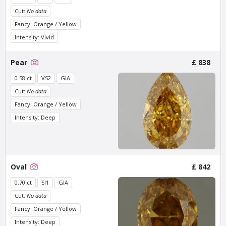
Cut:
No data
Fancy: Orange / Yellow
Intensity: Vivid
Pear
£ 838
0.58 ct
VS2
GIA
Cut:
No data
Fancy: Orange / Yellow
Van Amstel
Van Amstel
Intensity: Deep
Waterlooplein
Nieuwmarkt
£ 595
£ 425
excl. VAT
excl. VAT
Oval
£ 842
0.70 ct
SI1
GIA
Cut:
No data
Fancy: Orange / Yellow
Intensity: Deep