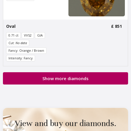
Van Amstel Leidseplein
Van Amstel
Rembrandtplein
£ 425
Oval
£ 851
excl. VAT
£ 425
excl. VAT
0.71 ct
VVS2
GIA
Cut:
No data
Fancy: Orange / Brown
Intensity: Fancy
Show more diamonds
Van Amstel Spui
Van Amstel Dam
£ 425
£ 425
excl. VAT
excl. VAT
View and buy our diamonds.