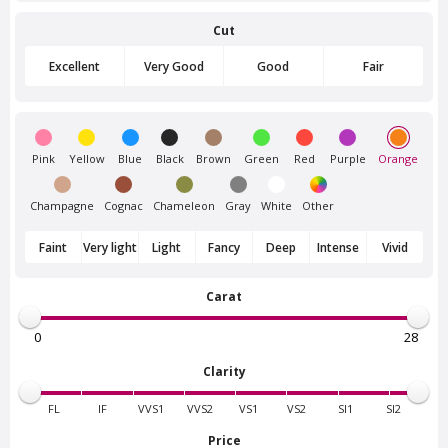
Cut
Van Amstel
Van Amstel Flevopark
Frankendael
£ 425
excl. VAT
Excellent
Very Good
Good
Fair
£ 425
excl. VAT
Pink
Yellow
Blue
Black
Brown
Green
Red
Purple
Orange
Champagne
Cognac
Chameleon
Gray
White
Other
Faint
Very light
Light
Fancy
Deep
Intense
Vivid
Carat
Van Amstel
Van Amstel Amstelpark
Beatrixpark
£ 425
excl. VAT
£ 425
excl. VAT
Clarity
FL
IF
VVS1
VVS2
VS1
VS2
SI1
SI2
Price