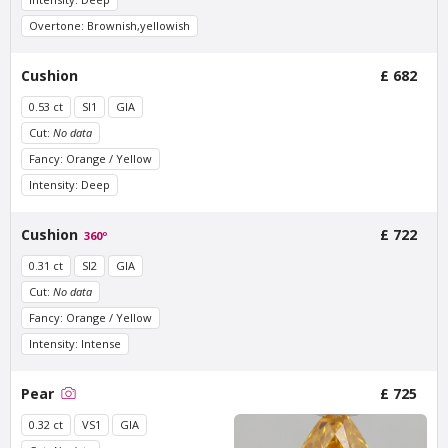
Overtone: Brownish,yellowish
Van Amstel KNSM
Van Amstel Borneo
£ 765
£ 425
excl. VAT
excl. VAT
Cushion
£ 682
0.53 ct
SI1
GIA
Cut:
No data
Fancy: Orange / Yellow
Intensity: Deep
Cushion
£ 722
360º
0.31 ct
SI2
GIA
Van Amstel Java
Van Amstel NDSM
Cut:
No data
£ 425
£ 425
Fancy: Orange / Yellow
excl. VAT
excl. VAT
Intensity: Intense
Pear
£ 725
0.32 ct
VS1
GIA