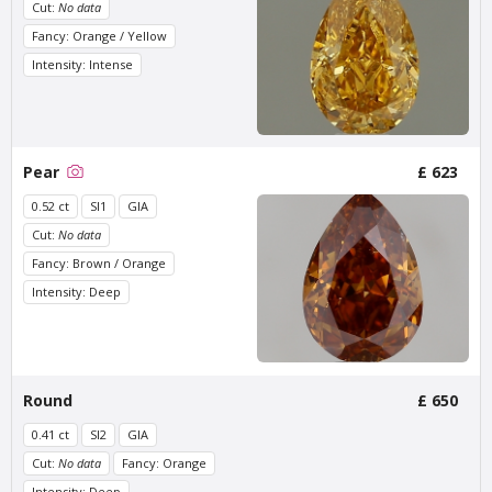
Cut:
No data
Fancy: Orange / Yellow
Intensity: Intense
Pear
£ 623
0.52 ct
SI1
GIA
Cut:
No data
Van Amstel Zeeburg
Van Amstel IJburg
Fancy: Brown / Orange
£ 425
£ 425
excl. VAT
excl. VAT
Intensity: Deep
Round
£ 650
0.41 ct
SI2
GIA
Cut:
No data
Fancy: Orange
Intensity: Deep