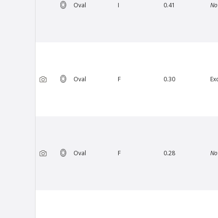
Oval
I
0.41
No
Oval
F
0.30
Ex
Van Amstel Rijksmuseum
V
£ 425
excl. VAT
Oval
F
0.28
No