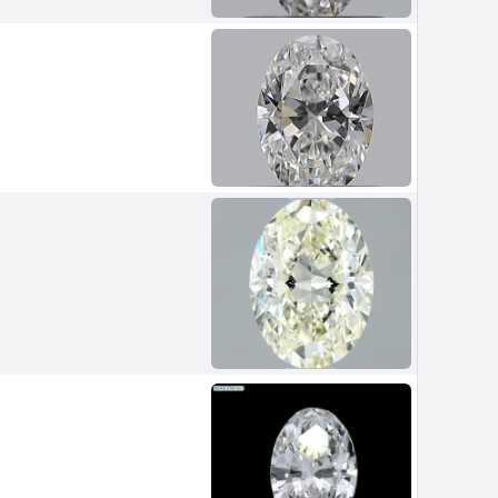
Van Amstel IJburg
£ 425
excl. VAT
Van Amstel NDSM
£ 425
excl. VAT