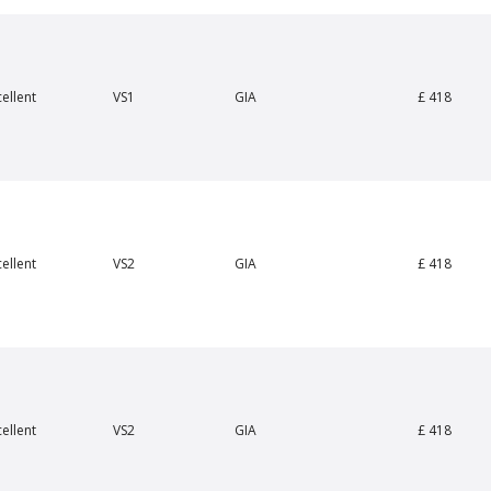
£ 418
cellent
VS1
GIA
Van Amstel Apollolaan
Van Amstel Beethove
£ 425
£ 425
excl. VAT
excl. VAT
cellent
VS2
GIA
£ 418
cellent
VS2
GIA
£ 418