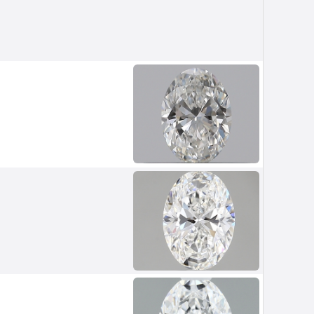
Van Amstel Waag
£ 425
excl. VAT