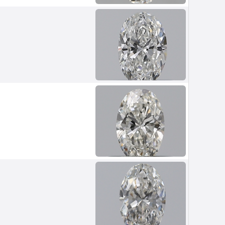
n
Van Amstel Cornelis Schuyt
£ 595
excl. VAT