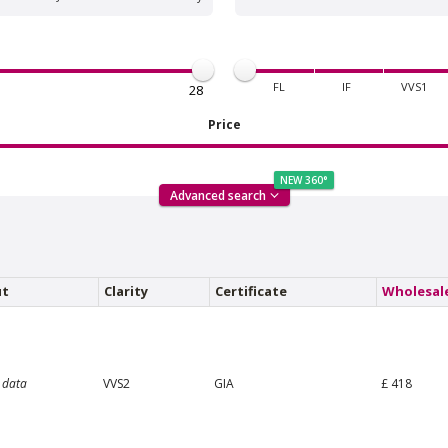
FL
IF
VVS1
Price
NEW 360°
Advanced search
n Amstel Buitenveldert
Van Amstel Zuidas
£ 425
£ 510
excl. VAT
excl. VAT
ut
Clarity
Certificate
Wholesale
£ 418
 data
VVS2
GIA