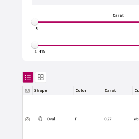
Carat
£
Van Amstel Bosbaan
Va
£ 425
excl. VAT
Shape
Color
Carat
C
Oval
F
0.27
No