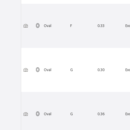
Oval
F
0.33
Ex
Van Amstel Minervalaan
£ 425
excl. VAT
Oval
G
0.30
Ex
Oval
G
0.36
Ex