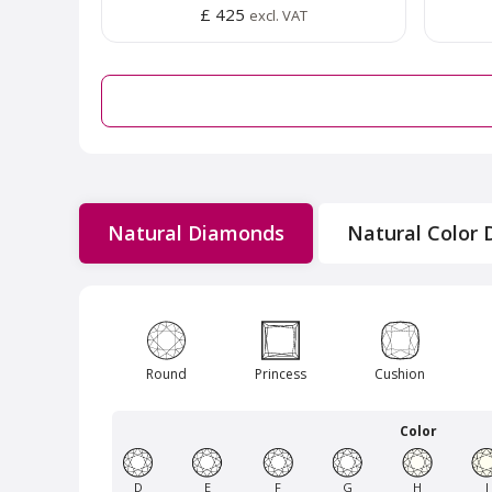
£ 425
excl. VAT
Natural Diamonds
Natural Color
Van Amstel Frankendael
Round
Princess
Cushion
£ 425
excl. VAT
Color
D
E
F
G
H
I