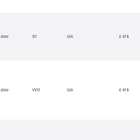
 data
SI1
GIA
£ 418
 data
VVS1
GIA
£ 418
Van Amstel Carré
Van Amstel Concertgeb
£ 425
£ 425
excl. VAT
excl. VAT