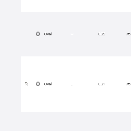
Oval
H
0.35
No
Oval
E
0.31
No
Van Amstel Artis
£ 425
excl. VAT