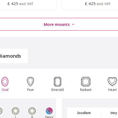
£ 425
£ 425
excl. VAT
excl. VAT
More mounts
 Diamonds
Van Amstel Flevopark
Van Amstel Beatrixpa
Oval
Pear
Emerald
Radiant
Heart
£ 425
£ 425
excl. VAT
excl. VAT
Excellent
Very
J
K
Fancy