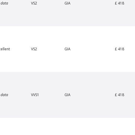
 data
VS2
GIA
£ 418
£ 418
cellent
VS2
GIA
an Amstel Scheepvaart
Van Amstel Beurs
£ 425
£ 425
excl. VAT
excl. VAT
£ 418
 data
VVS1
GIA