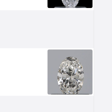
ouw
Van Amstel Stedelijk
£ 425
excl. VAT