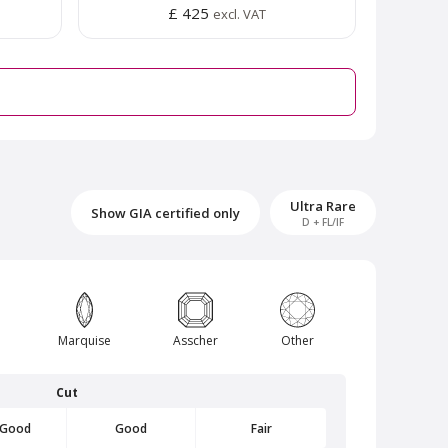
£ 425
excl. VAT
Ultra Rare
Show GIA certified only
D + FL/IF
rk
Van Amstel Amstelpark
Marquise
Asscher
Other
£ 425
excl. VAT
Cut
 Good
Good
Fair