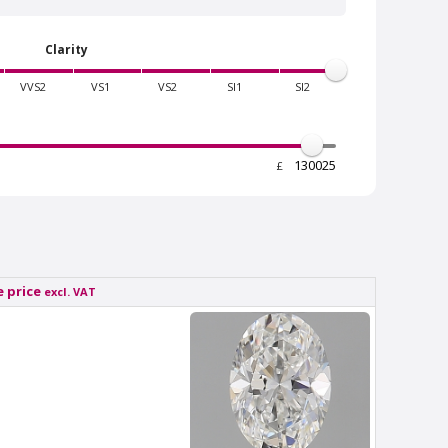
Clarity
VVS2
VS1
VS2
SI1
SI2
£
Van Amstel Stadionweg
£ 425
excl. VAT
 price
excl. VAT