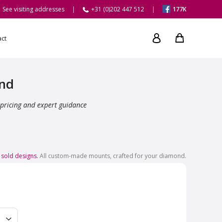
See visiting addresses
+31 (0)202 447 512
177K
act
ond
 pricing and expert guidance
 sold designs.
All custom-made mounts, crafted for your diamond.